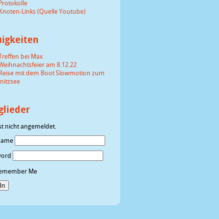
Protokolle
Knoten-Links (Quelle Youtube)
igkeiten
Treffen bei Max
Weihnachtsfeier am 8.12.22
Reise mit dem Boot Slowmotion zum
enitzsee
glieder
st nicht angemeldet.
name
word
emember Me