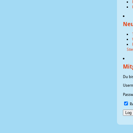
Neu
Sti
Mit
Du bi
User
Pass
R